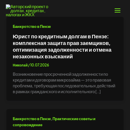
Перейти
к
содержимому
Банкротство в Пензе
Юрист по кредитным долгам в Пензе:
комплексная защита прав заемщиков,
оптимизация задолженности и отмена
незаконных взысканий
Николай
/
10.07.2026
Возникновение просроченной задолженности по
кредитам и договорам микрозайма — это правовая
проблема, требующая последовательных действий
в рамках гражданского и исполнительного […]
,
Банкротство в Пензе
Практические советы и
сопровождение