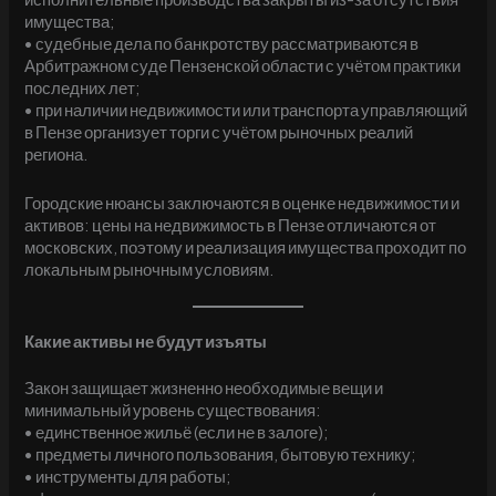
имущества;
• судебные дела по банкротству рассматриваются в
Арбитражном суде Пензенской области с учётом практики
последних лет;
• при наличии недвижимости или транспорта управляющий
в Пензе организует торги с учётом рыночных реалий
региона.
Городские нюансы заключаются в оценке недвижимости и
активов: цены на недвижимость в Пензе отличаются от
московских, поэтому и реализация имущества проходит по
локальным рыночным условиям.
Какие активы не будут изъяты
Закон защищает жизненно необходимые вещи и
минимальный уровень существования:
• единственное жильё (если не в залоге);
• предметы личного пользования, бытовую технику;
• инструменты для работы;