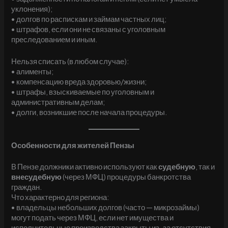
уклонения);
• долгов по распискам и займам частных лиц;
• штрафов, если они не связаны с уголовным
преследованием и иным.
Нельзя списать (в любом случае):
• алименты;
• компенсацию вреда здоровью/жизни;
• штрафы, взыскиваемые по уголовным и
административным делам;
• долги, возникшие после начала процедуры.
Особенности для жителей Пензы
В Пензе должники активно используют как
судебную
, так и
внесудебную
(через МФЦ) процедуры банкротства
граждан.
Что характерно для региона:
• владельцы небольших долгов (часто — микрозаймы)
могут подать через МФЦ, если нет имущества и
исполнительные производства закрыты из-за отсутствия