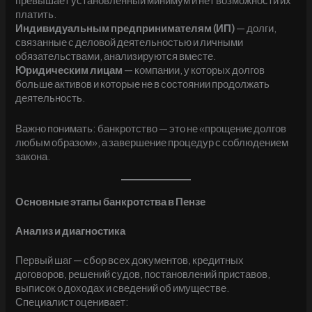
превышает установленный минимум и нет возможности их
платить.
Индивидуальным предпринимателям (ИП)
— долги,
связанные с деловой деятельностью и личными
обязательствами, анализируются вместе.
Юридическим лицам
— компании, у которых долгов
больше активов и которые не в состоянии продолжать
деятельность.
Важно понимать: банкротство — это не «прощение долгов
любым образом», а завершение процедур с соблюдением
закона.
Основные этапы банкротства в Пензе
Анализ и диагностика
Первый шаг — сбор всех документов, кредитных
договоров, решений судов, постановлений приставов,
выписок о доходах и сведений об имуществе.
Специалист оценивает: