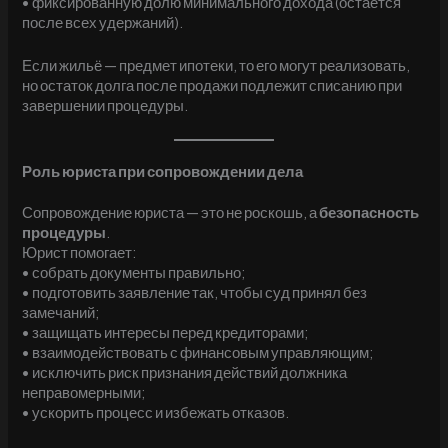
• фиксированную долю минимального дохода (остается
после всех удержаний).
Если жильё — предмет ипотеки, то его могут реализовать,
но остаток долга после продажи подлежит списанию при
завершении процедуры.
Роль юриста при сопровождении дела
Сопровождение юриста — это не роскошь, а
безопасность
процедуры
.
Юрист помогает:
• собрать документы правильно;
• подготовить заявление так, чтобы суд принял без
замечаний;
• защищать интересы перед кредиторами;
• взаимодействовать с финансовым управляющим;
• исключить риск признания действий должника
неправомерными;
• ускорить процесс и избежать отказов.