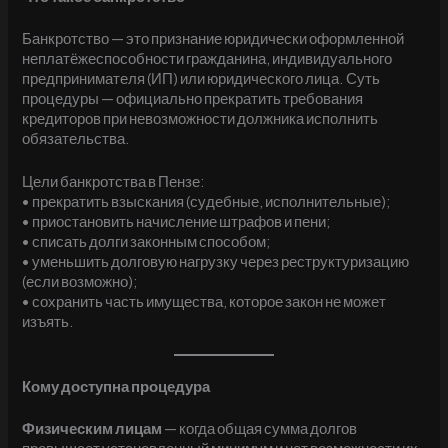
Банкротство — это признание юридически оформленной
неплатёжеспособности гражданина, индивидуального
предпринимателя (ИП) или юридического лица. Суть
процедуры — официально прекратить требования
кредиторов при невозможности должника исполнить
обязательства.
Цели банкротства в Пензе:
• прекратить взыскания (судебные, исполнительные);
• приостановить начисление штрафов и пени;
• списать долги законным способом;
• уменьшить долговую нагрузку через реструктуризацию
(если возможно);
• сохранить часть имущества, которое закон не может
изъять.
Кому доступна процедура
Физическим лицам
— когда общая сумма долгов