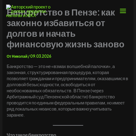
Перейти
к
Банкротство в Пензе: как
содержимому
законно избавиться от
долгов и начать
финансовую жизнь заново
От
Николай
/
09.03.2026
Банкротство — это не «взмах волшебной палочки», а
законная, структурированная процедура, которая
позволяет гражданам и предпринимателям, оказавшимся в
долговой безысходности, освободиться от
необоснованных обязательств. В Пензе (через
Арбитражный суд Пензенской области) банкротство
проводится по единым федеральным правилам, но имеет
ряд локальных нюансов, которые важно учитывать
заранее.
Что такое банкротство