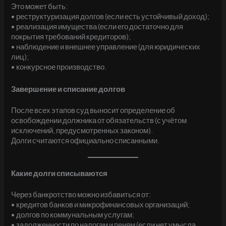
Это может быть:
• реструктуризация долгов (если есть устойчивый доход);
• реализация имущества (если его достаточно для
покрытия требований кредиторов);
• наблюдение и внешнее управление (для юридических
лиц);
• конкурсное производство.
Завершение и списание долгов
После всех этапов суд выносит определение об
освобождении должника от обязательств (с учётом
исключений, предусмотренных законом).
Долги считаются официально списанными.
Какие долги списываются
Через банкротство можно избавиться от:
• кредитов банков и микрофинансовых организаций;
• долгов по коммунальным услугам;
• задолженности по налогам и пеням (если нет умысла