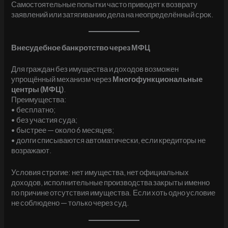
Самостоятельные попытки часто приводят к возврату
заявлений или затягиванию дела на неопределённый срок.
Внесудебное банкротство через МФЦ
Для граждан без имущества и доходов возможен
упрощённый механизм через
Многофункциональные
центры (МФЦ)
.
Преимущества:
• бесплатно;
• без участия суда;
• быстрее — около 6 месяцев;
• долги списываются автоматически, если кредиторы не
возражают.
Условия строгие: нет имущества, нет официальных
доходов, исполнительные производства закрыты именно
по причине отсутствия имущества. Если хоть одно условие
не соблюдено — только через суд.