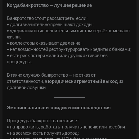
Когда банкротство — лучшее решение
Банкротство стоит рассмотреть, если:
• долги значительно превышают доходы;
• удержания по исполнительным листам серьёзно мешают
жизни;
• коллекторы оказывают давление;
• нет возможностей реструктурировать кредиты с банками;
• есть риск потери жилья или других активов без
процедуры.
В таких случаях банкротство — не отказ от
ответственности, а
юридически грамотный выход
из
долговой ловушки.
Эмоциональные и юридические последствия
Процедура банкротства не влияет:
• на право жить, работать, получать пенсию или пособия;
• на возможность получать доход;