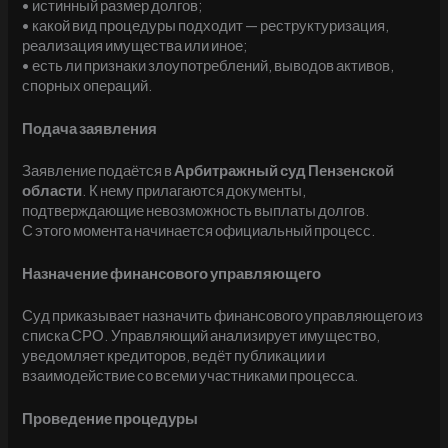
• истинный размер долгов;
• какой вид процедуры подходит — реструктуризация,
реализация имущества или иное;
• есть ли признаки злоупотреблений, выводов активов,
спорных операций.
Подача заявления
Заявление подаётся в
Арбитражный суд Пензенской
области
. К нему прилагаются документы,
подтверждающие невозможность выплаты долгов.
С этого момента начинается официальный процесс.
Назначение финансового управляющего
Суд приказывает назначить финансового управляющего из
списка СРО. Управляющий анализирует имущество,
уведомляет кредиторов, ведёт публикации и
взаимодействие со всеми участниками процесса.
Проведение процедуры