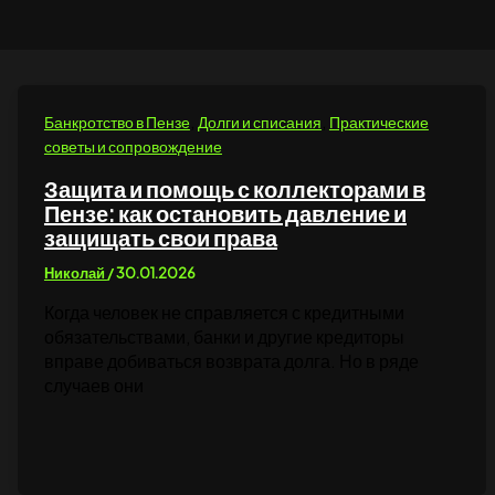
,
,
Банкротство в Пензе
Долги и списания
Практические
советы и сопровождение
Защита и помощь с коллекторами в
Пензе: как остановить давление и
защищать свои права
Николай
/
30.01.2026
Когда человек не справляется с кредитными
обязательствами, банки и другие кредиторы
вправе добиваться возврата долга. Но в ряде
случаев они