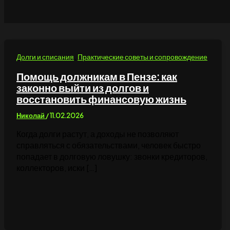
,
Долги и списания
Практические советы и сопровождение
Помощь должникам в Пензе: как
законно выйти из долгов и
восстановить финансовую жизнь
Николай
/
11.02.2026
Когда долги растут, а доходы не позволяют
справляться с обязательствами, человек быстро
попадает в долговую ловушку: звонки кредиторов,
коллекторов, иски […]