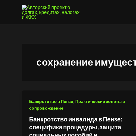
Перейти
к
содержимому
сохранение имущест
,
Банкротство в Пензе
Практические советы и
сопровождение
Банкротство инвалида в Пензе:
специфика процедуры, защита
социальных пособий и