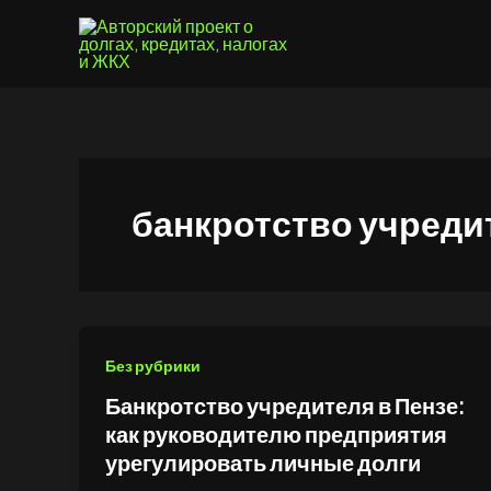
Перейти
к
содержимому
банкротство учреди
Без рубрики
Банкротство учредителя в Пензе:
как руководителю предприятия
урегулировать личные долги