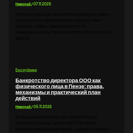
Николай
/
07.11.2025
Военнослужащие, как и любые граждане, могут
столкнуться с финансовыми трудностями:
кредиты, займы, задолженности по
коммунальным услугам или поручительства за
других.
Без рубрики
Банкротство директора ООО как
физического лица в Пензе: права,
механизмы и практический план
действий
Николай
/
05.11.2025
Когда компания перестаёт справляться с
обязательствами, директор ООО может
оказаться между двух огней: с одной стороны —