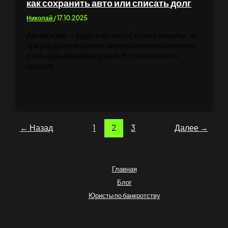
как сохранить авто или списать долг
Николай
/
17.10.2025
Автокредит — удобный способ купить машину, но
при ухудшении финансового положения он может
стать серьёзной нагрузкой. Если платить по
кредиту
←
Назад
1
2
3
Далее
→
Главная
Блог
Юристы по банкротству