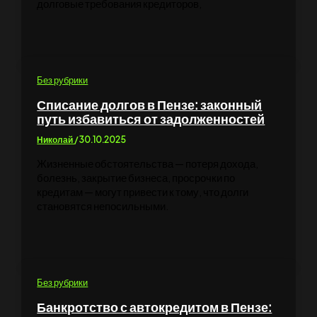
долговые требования кредиторов,
Без рубрики
Списание долгов в Пензе: законный
путь избавиться от задолженностей
Николай
/
30.10.2025
Жизненные обстоятельства — потеря дохода,
болезнь, закрытие бизнеса, просрочки по
кредитам — могут привести к тому, что долги
становятся непосильными.
Без рубрики
Банкротство с автокредитом в Пензе: