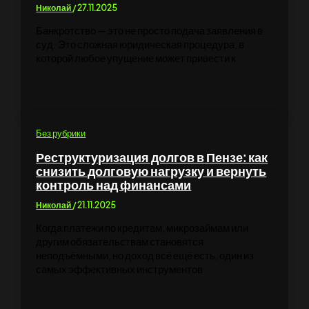
Николай
/
27.11.2025
Банкротство — это не просто подача заявления в
суд. Это сложная юридическая процедура, в
которой любое упущение может привести к
Без рубрики
Реструктуризация долгов в Пензе: как
снизить долговую нагрузку и вернуть
контроль над финансами
Николай
/
21.11.2025
Когда платежи по кредитам, микрозаймам или
другим обязательствам становятся
неподъёмными, но доход всё ещё есть, один из
самых эффективных инструментов