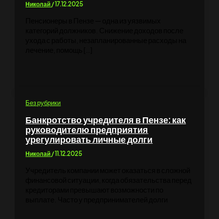
Николай
/
17.12.2025
Пенсионеры в Пензе — одна из уязвимых
категорий должников. Снижение доходов после
ухода с работы, незапланированные расходы на
лечение, помощь […]
Без рубрики
Банкротство учредителя в Пензе: как
руководителю предприятия
урегулировать личные долги
Николай
/
11.12.2025
Учредитель компании может оказаться в сложной
финансовой ситуации, когда обязательства перед
кредиторами превышают возможности по
выплате. Часто у предпринимателей долги